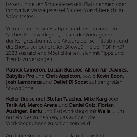
lassen, in neuen Schneidesesseln Platz nehmen oder
innovative Massagesessel für den Waschbereich im
Salon testen.
Wenn es um Business-Tipps und Inspirationen in
Sachen Handwerk geht, bieten die Vortragenden auf
der Kongressbühne, die Akteure der Schnittfabrik und
die Shows auf der großen Showbühne der TOP HAIR
2023 ausreichend Möglichkeiten, sich mit Tipps und
Trends zu versorgen.
​Patrick Cameron, Lucian Busuioc, Allilon für Davines,
Babyliss Pro
und
Chris Appleton,
sowie
Kevin Boon,
Josh Lamonaca
und
Detlef D! Soost
auf der großen
Showbühne.
Keller the school
,
Stefan Taucher, Mike Karg
oder
Tarik Ari, Marco Arena
und
Daniel Golz,
Florian
Auzinger
,
Kertu
und Farbworkshops mit
Wella
... um
nur einiges zu nennen, das auf den drei
Workshopbühnen zu sehen sein wird.
Auch die Kongressbühne lockt mit gewohnt