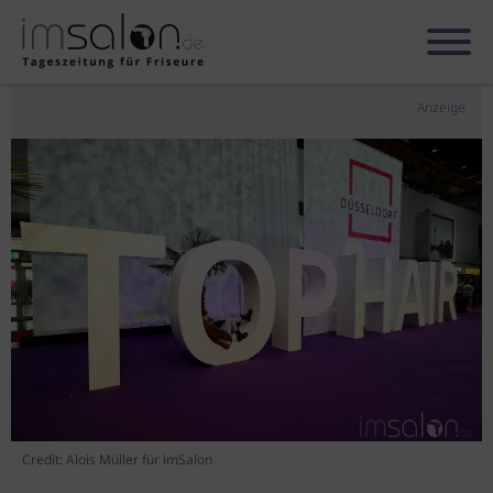
Anzeige
Credit: Alois Müller für imSalon