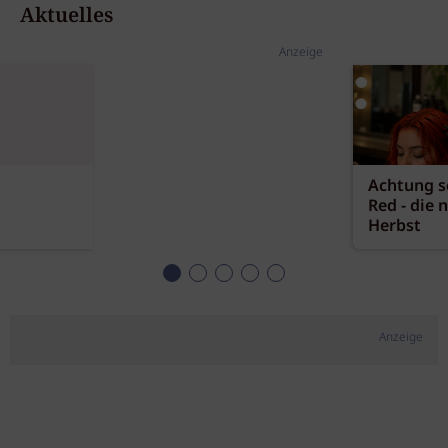
Aktuelles
Anzeige
Achtung sc
Red - die 
Herbst
Anzeige