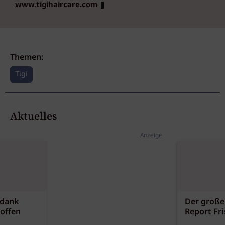
www.tigihaircare.com
Themen:
Tigi
Aktuelles
Anzeige
 dank
Der große
offen
Report Fr