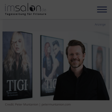
Anzeige
Credit: Peter Muntanion | petermuntanion.com