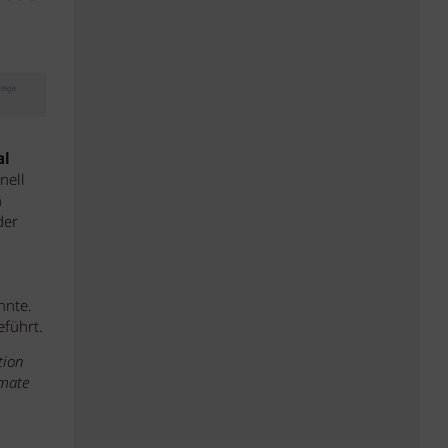
eige
al
nell
n
der
nnte.
führt.
tion
rmate