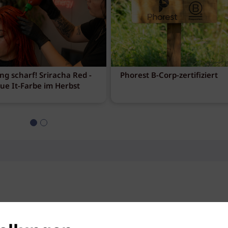
ng scharf! Sriracha Red -
Phorest B-Corp-zertifiziert
eue It-Farbe im Herbst