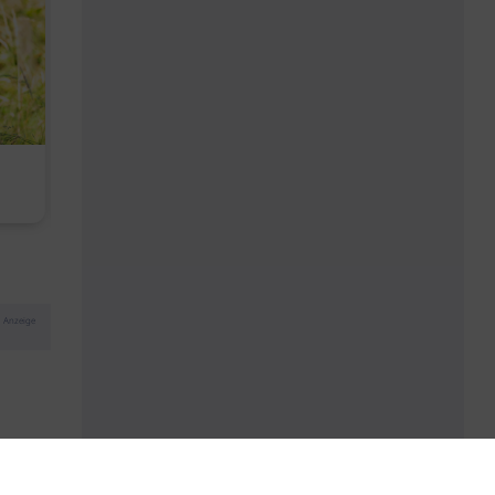
Kopfhautbalance dank
Baby Don't C
maritimen Wirkstoffen
Anzeige