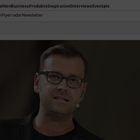
Zahlen
Business
Produkte
Inspiration
Interviews
Eventpix
n
Flyerradar
Newsletter