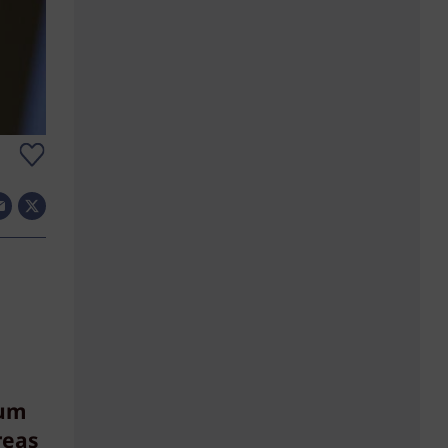
zum
reas