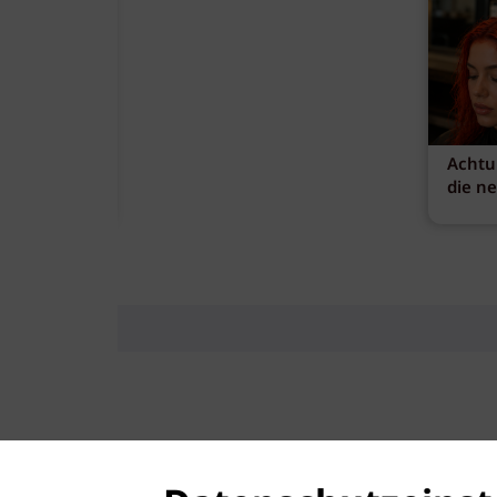
Achtu
die n