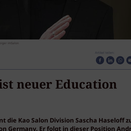
teiger imSalon
Artikel teilen:
ist neuer Education
nt die Kao Salon Division Sascha Haseloff 
on Germany. Er folgt in dieser Position And