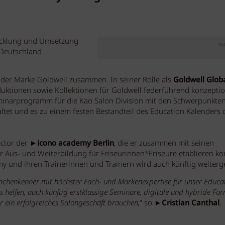
icklung und Umsetzung
Anz
 Deutschland
t der Marke Goldwell zusammen. In seiner Rolle als
Goldwell Glob
ktionen sowie Kollektionen für Goldwell federführend konzeptio
minarprogramm für die Kao Salon Division mit den Schwerpunkte
ltet und es zu einem festen Bestandteil des Education Kalenders 
ector der ►
icono academy Berlin
, die er zusammen mit seinen
r Aus- und Weiterbildung für Friseurinnen*Friseure etablieren ko
 und ihren Trainerinnen und Trainern wird auch künftig weiterge
anchenkenner mit höchster Fach- und Markenexpertise für unser Educa
 helfen, auch künftig erstklassige Seminare, digitale und hybride Fo
r ein erfolgreiches Salongeschäft brauchen,
“ so ►
Cristian Canthal
,