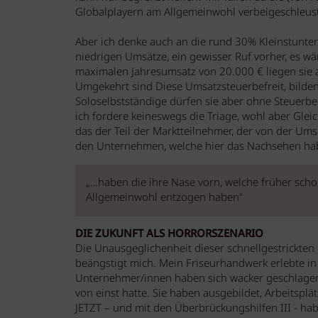
Globalplayern am Allgemeinwohl verbeigeschleu
Aber ich denke auch an die rund 30% Kleinstunt
niedrigen Umsätze, ein gewisser Ruf vorher, es w
maximalen Jahresumsatz von 20.000 € liegen sie 
Umgekehrt sind Diese Umsatzsteuerbefreit, bilden 
Soloselbstständige dürfen sie aber ohne Steuerbe
ich fordere keineswegs die Triage, wohl aber Gleich
das der Teil der Marktteilnehmer, der von der Um
den Unternehmen, welche hier das Nachsehen habe
„…haben die ihre Nase vorn, welche früher scho
Allgemeinwohl entzogen haben“
DIE ZUKUNFT ALS HORRORSZENARIO
Die Unausgeglichenheit dieser schnellgestrickte
beängstigt mich. Mein Friseurhandwerk erlebte i
Unternehmer/innen haben sich wacker geschlagen
von einst hatte. Sie haben ausgebildet, Arbeitsplä
JETZT – und mit den Überbrückungshilfen III - hab