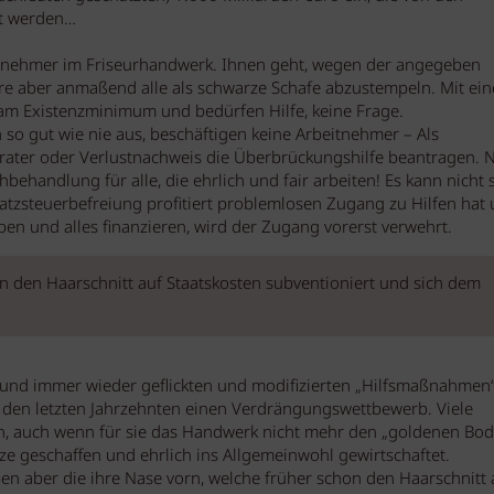
st werden…
ernehmer im Friseurhandwerk. Ihnen geht, wegen der angegeben
äre aber anmaßend alle als schwarze Schafe abzustempeln. Mit ei
am Existenzminimum und bedürfen Hilfe, keine Frage.
so gut wie nie aus, beschäftigen keine Arbeitnehmer – Als
rater oder Verlustnachweis die Überbrückungshilfe beantragen. N
behandlung für alle, die ehrlich und fair arbeiten! Es kann nicht s
satzsteuerbefreiung profitiert problemlosen Zugang zu Hilfen hat
n und alles finanzieren, wird der Zugang vorerst verwehrt.
n den Haarschnitt auf Staatskosten subventioniert und sich dem
n und immer wieder geflickten und modifizierten „Hilfsmaßnahmen
n den letzten Jahrzehnten einen Verdrängungswettbewerb. Viele
, auch wenn für sie das Handwerk nicht mehr den „goldenen Bod
tze geschaffen und ehrlich ins Allgemeinwohl gewirtschaftet.
en aber die ihre Nase vorn, welche früher schon den Haarschnitt 