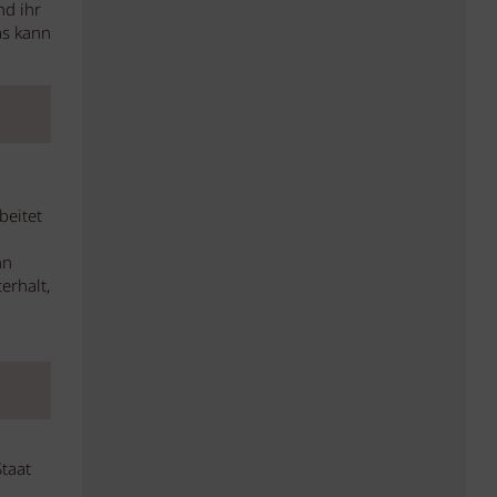
nd ihr
as kann
beitet
nn
erhalt,
taat