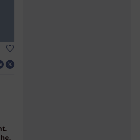
t.
che,