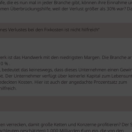
afe, die es nun mal in jeder Branche gibt, können ihre Einnahme u
men Überbrückungshilfe, weil der Verlust größer als 30% war? D
s Verlustes bei den Fixkosten ist nicht hilfreich“
werk ist das Handwerk mit den niedrigsten Margen. Die Branche ar
0 % .
t, bedeutet das keineswegs, dass dieses Unternehmen einen Gewi
ckt. Der Unternehmer verfügt über keinerlei Kapital zum Lebensunt
gedeckten Kosten. Hier ist auch der angedachte Prozentsatz zum
ilfreich.
nen verrecken, damit große Ketten und Konzerne profitieren? Der S
Fachleuten geschätzten) 1.000 Milliarden €uro ein, die von den