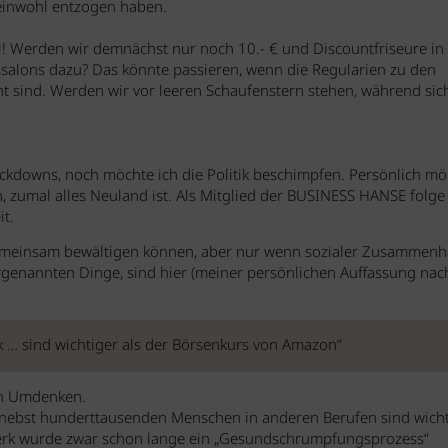
einwohl entzogen haben.
al! Werden wir demnächst nur noch 10.- € und Discountfriseure in
salons dazu? Das könnte passieren, wenn die Regularien zu den
t sind. Werden wir vor leeren Schaufenstern stehen, während sic
ockdowns, noch möchte ich die Politik beschimpfen. Persönlich mö
n, zumal alles Neuland ist. Als Mitglied der BUSINESS HANSE folge
t.
 gemeinsam bewältigen können, aber nur wenn sozialer Zusammenh
orgenannten Dinge, sind hier (meiner persönlichen Auffassung nac
 … sind wichtiger als der Börsenkurs von Amazon“
ein Umdenken.
nebst hunderttausenden Menschen in anderen Berufen sind wicht
erk wurde zwar schon lange ein „Gesundschrumpfungsprozess“