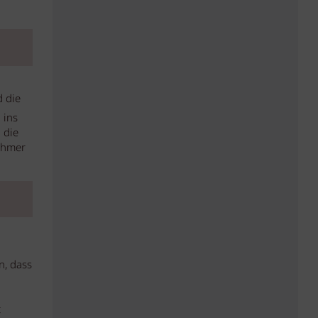
d die
 ins
 die
nehmer
n, dass
t