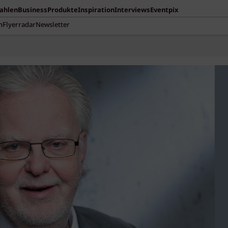
Zahlen
Business
Produkte
Inspiration
Interviews
Eventpix
n
Flyerradar
Newsletter