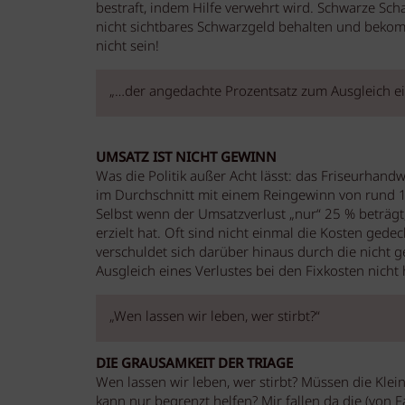
bestraft, indem Hilfe verwehrt wird. Schwarze Sch
nicht sichtbares Schwarzgeld behalten und bekom
nicht sein!
„…der angedachte Prozentsatz zum Ausgleich eine
UMSATZ IST NICHT GEWINN
Was die Politik außer Acht lässt: das Friseurhand
im Durchschnitt mit einem Reingewinn von rund 1
Selbst wenn der Umsatzverlust „nur“ 25 % beträg
erzielt hat. Oft sind nicht einmal die Kosten gede
verschuldet sich darüber hinaus durch die nicht 
Ausgleich eines Verlustes bei den Fixkosten nicht h
„Wen lassen wir leben, wer stirbt?“
DIE GRAUSAMKEIT DER TRIAGE
Wen lassen wir leben, wer stirbt? Müssen die Klei
kann nur begrenzt helfen? Mir fallen da die (von 