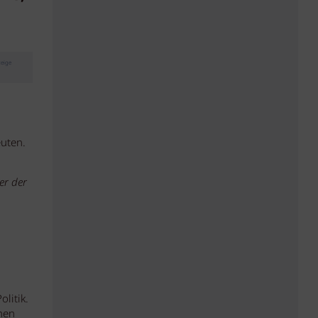
eige
uten.
er der
litik.
hen