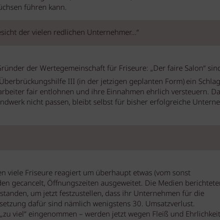
üchsen führen kann.
Gesicht der vielen redlichen Unternehmer…“
ründer der Wertegemeinschaft für Friseure: „Der faire Salon“ sin
erbrückungshilfe III (in der jetzigen geplanten Form)
ein Schlag
arbeiter fair entlohnen und ihre Einnahmen ehrlich versteuern. Da
ndwerk nicht passen, bleibt selbst für bisher erfolgreiche Unter
n viele Friseure reagiert um überhaupt etwas (vom sonst
den gecancelt, Öffnungszeiten ausgeweitet. Die Medien berichtete
 standen, um jetzt festzustellen, dass ihr Unternehmen für die
setzung dafür sind nämlich wenigstens 30. Umsatzverlust.
zu viel“ eingenommen – werden jetzt wegen Fleiß und Ehrlichkei