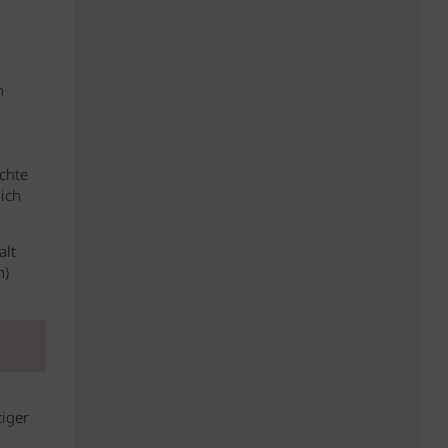
h
chte
 ich
alt
h)
iger