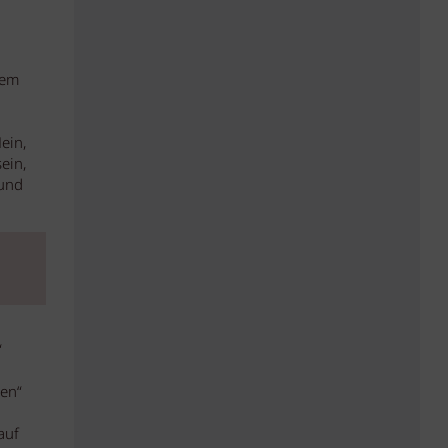
nem
ein,
ein,
 und
“
en“
auf