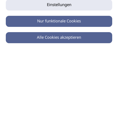
Einstellungen
Nur funktionale Cookies
Alle Cookies akzeptieren
0
Zurück
Teilen
© 2026 imSalon Verlags GmbH