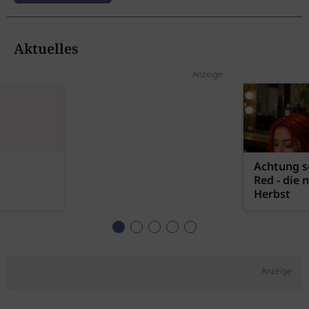
Aktuelles
Anzeige
Achtung sc
Red - die 
Herbst
Anzeige