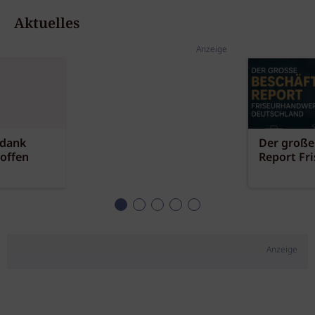
Aktuelles
Anzeige
 dank
Der große
offen
Report Fr
Anzeige