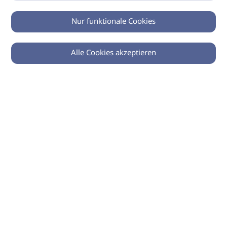
Nur funktionale Cookies
Alle Cookies akzeptieren
0
Zurück
Teilen
© 2026 imSalon Verlags GmbH
Newsletter