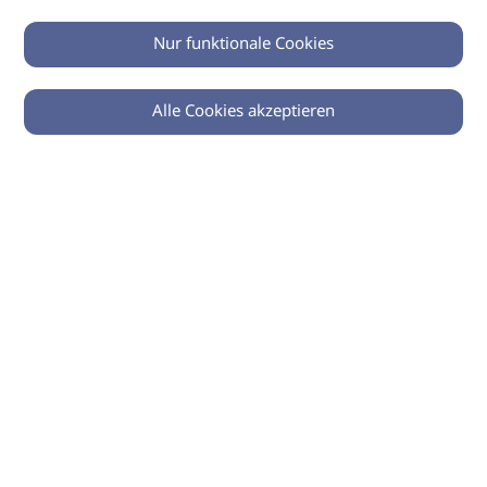
Nur funktionale Cookies
Alle Cookies akzeptieren
0
Zurück
Teilen
© 2026 imSalon Verlags GmbH
Newsletter