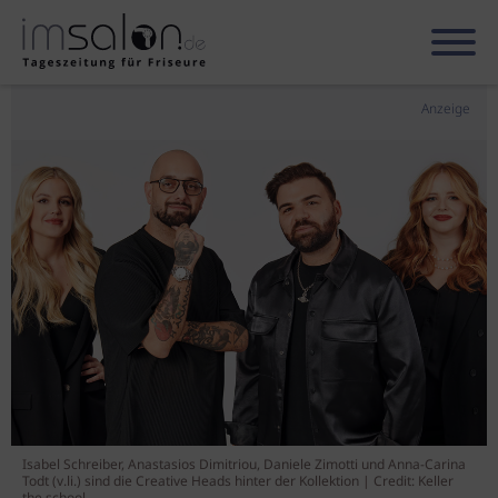
Anzeige
Isabel Schreiber, Anastasios Dimitriou, Daniele Zimotti und Anna-Carina
Todt (v.li.) sind die Creative Heads hinter der Kollektion | Credit: Keller