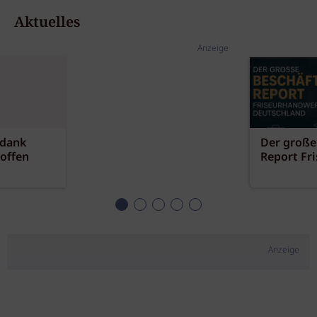
Aktuelles
Anzeige
 dank
Der große
offen
Report Fr
Anzeige