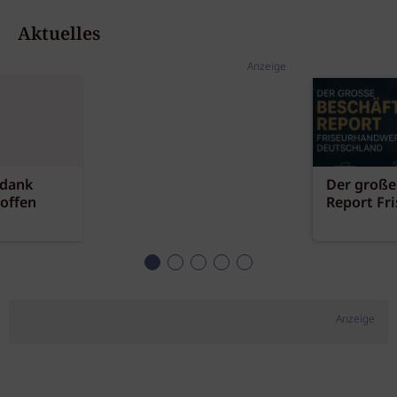
Aktuelles
Anzeige
 dank
Der große
offen
Report Fr
Anzeige