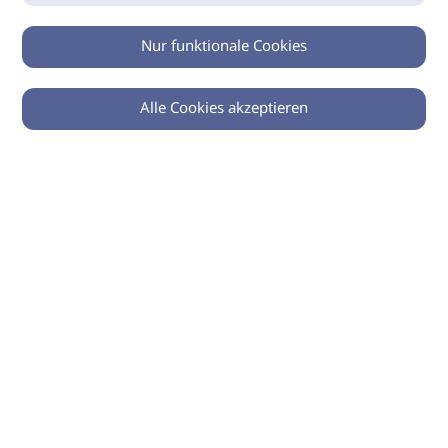
Nur funktionale Cookies
Alle Cookies akzeptieren
0
Zurück
Teilen
© 2026 imSalon Verlags GmbH
Newsletter