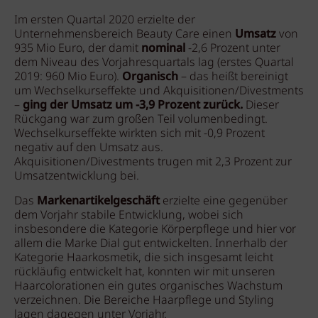
Im ersten Quartal 2020 erzielte der
Unternehmensbereich Beauty Care einen
Umsatz
von
935 Mio Euro, der damit
nominal
-2,6 Prozent unter
dem Niveau des Vorjahresquartals lag (erstes Quartal
2019: 960 Mio Euro).
Organisch
– das heißt bereinigt
um Wechselkurseffekte und Akquisitionen/Divestments
–
ging der Umsatz um -3,9 Prozent zurück.
Dieser
Rückgang war zum großen Teil volumenbedingt.
Wechselkurseffekte wirkten sich mit -0,9 Prozent
negativ auf den Umsatz aus.
Akquisitionen/Divestments trugen mit 2,3 Prozent zur
Umsatzentwicklung bei.
Das
Markenartikelgeschäft
erzielte eine gegenüber
dem Vorjahr stabile Entwicklung, wobei sich
insbesondere die Kategorie Körperpflege und hier vor
allem die Marke Dial gut entwickelten. Innerhalb der
Kategorie Haarkosmetik, die sich insgesamt leicht
rückläufig entwickelt hat, konnten wir mit unseren
Haarcolorationen ein gutes organisches Wachstum
verzeichnen. Die Bereiche Haarpflege und Styling
lagen dagegen unter Vorjahr.