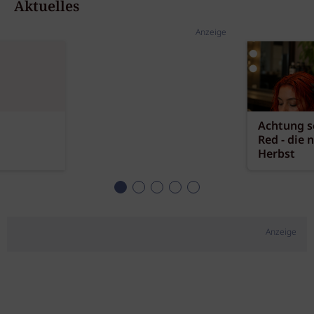
Aktuelles
Anzeige
Achtung sc
Red - die 
Herbst
Anzeige