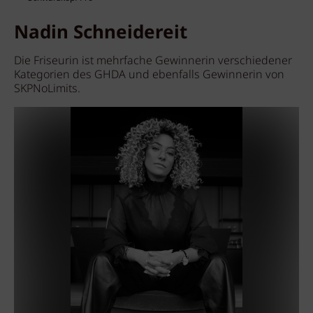
Nadin Schneidereit
Die Friseurin ist mehrfache Gewinnerin verschiedener
Kategorien des GHDA und ebenfalls Gewinnerin von
SKPNoLimits.