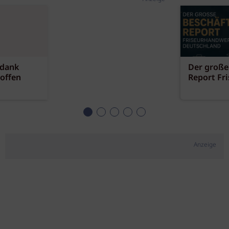
 dank
Der große
offen
Report Fr
Anzeige