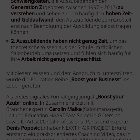
Schwierigkeiten,
die Auszubildenden der
Generation Z
(geboren zwischen 1997 – 2012)
zu
verstehen
und sehen zudem häufig den
hohen Zeit-
und Geldaufwand
, den Auszubildende zum Großteil
erst nach Beendigung der Ausbildung selbst tragen
können.
2.
Auszubildende haben nicht genug Zeit,
um das
theoretische Wissen aus der Schule im täglichen
Salonbetrieb umzusetzen und fühlen sich häufig für
ihre
Arbeit nicht genug wertgeschätzt
.
Mit diesem Wissen und dem Anspruch zu unterstützen,
wurde die Education Reihe „
Boost your Business“
ins
Leben gerufen.
Als erstes digitales Format ging jüngst
„Boost your
Azubi“ online.
In Zusammenarbeit mit
Branchenexpertin
Carolin Malke
(Salonmanagerin,
Leitung Education HAARTEAM Seidel in Gütersloh
sowie ID Artist L’Oréal Professional Paris) und Experte
Denis Popovic
(Inhaber NEXXT HAIR PROJECT Erfurt)
entstand ein praxisorientiertes Coaching Video, das in