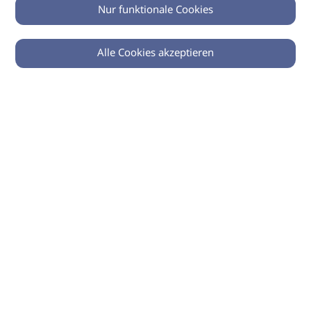
Nur funktionale Cookies
Alle Cookies akzeptieren
0
Zurück
Teilen
© 2026 imSalon Verlags GmbH
Newsletter
Kontakt