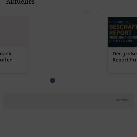
Aktuelles
Anzeige
 dank
Der große
offen
Report Fr
Anzeige