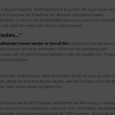
Industrie machen. Nichtsdestotrotz brauchen wir auch heute noc
ächlich sind wir ein Zulieferer der Branche und Salons haben
röffner in Salons. Als Großhändler kann man auch noch nicht all
wir sind sehr weit, bald alles zu substituieren.
chieden…“
oßhandel immer wieder in Verruf!
BH:
(stöhnt)
Im Internet kann 
, das können wir nicht verhindern. Mich hat das jahrelang sehr
usste, will ich jetzt Friseure beliefern oder die Kunden der Friseur
ure entschieden.
Kunden sind Friseure. Was ich komisch finde, ist, dass es viele F
n, damit sie sich eine Bürste kaufen, weil sie im Salon nicht bera
 Aber dieser Anteil ist gleich null.
lich sind wir als B2B Händler verpflichtet auf Rechnung zu verkau
n wir ja nicht kontrollieren und auch nicht verhindern, die Mitar
talogen mit Millionenauflage bei 80.000 Friseuren. Das ist doch 