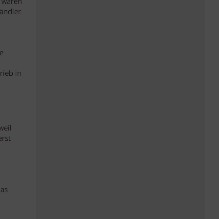
r waren
ändler.
e
rieb in
weil
erst
das