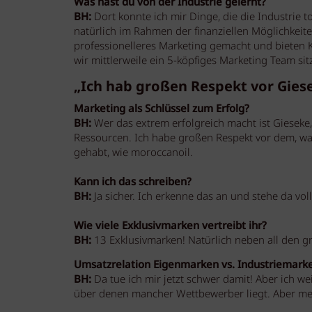
Was hast du von der Industrie gelernt?
BH:
Dort konnte ich mir Dinge, die die Industrie
natürlich im Rahmen der finanziellen Möglichkeit
professionelleres Marketing gemacht und bieten 
wir mittlerweile ein 5-köpfiges Marketing Team sit
„Ich hab großen Respekt vor Gie
Marketing als Schlüssel zum Erfolg?
BH:
Wer das extrem erfolgreich macht ist Gieseke,
Ressourcen. Ich habe großen Respekt vor dem, wa
gehabt, wie moroccanoil.
Kann ich das schreiben?
BH:
Ja sicher. Ich erkenne das an und stehe da vo
Wie viele Exklusivmarken vertreibt ihr?
BH:
13 Exklusivmarken! Natürlich neben all den g
Umsatzrelation Eigenmarken vs. Industriemark
BH:
Da tue ich mir jetzt schwer damit! Aber ich w
über denen mancher Wettbewerber liegt. Aber me