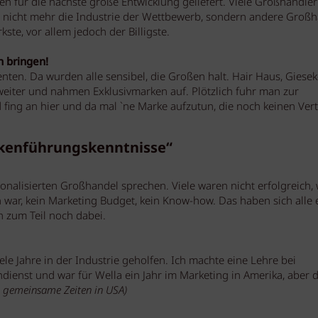
en für die nächste große Entwicklung geliefert. Viele Großhändle
r nicht mehr die Industrie der Wettbewerb, sondern andere Großh
rkste, vor allem jedoch der Billigste.
h bringen!
enten. Da wurden alle sensibel, die Großen halt. Hair Haus, Giesek
 weiter und nahmen Exklusivmarken auf. Plötzlich fuhr man zur
ng an hier und da mal `ne Marke aufzutun, die noch keinen Vert
kenführungskenntnisse“
nalisierten Großhandel sprechen. Viele waren nicht erfolgreich, 
ar, kein Marketing Budget, kein Know-how. Das haben sich alle 
h zum Teil noch dabei.
iele Jahre in der Industrie geholfen. Ich machte eine Lehre bei
ndienst und war für Wella ein Jahr im Marketing in Amerika, aber 
te gemeinsame Zeiten in USA)