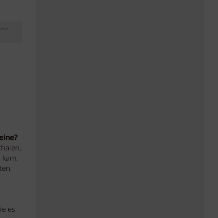
eige
eine?
chalen,
l kam.
ten,
ie es