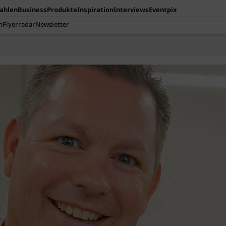
Zahlen
Business
Produkte
Inspiration
Interviews
Eventpix
n
Flyerradar
Newsletter