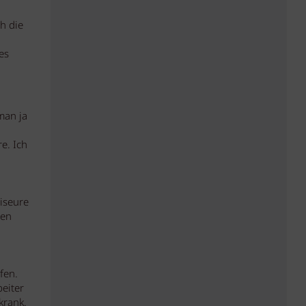
h die
es
man ja
e. Ich
riseure
ten
fen.
beiter
krank.