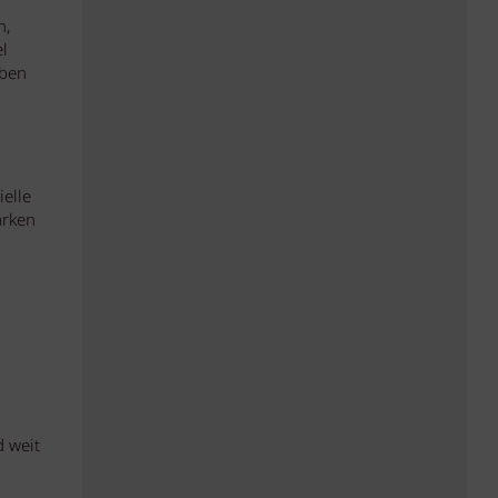
n,
l
aben
ielle
arken
d weit