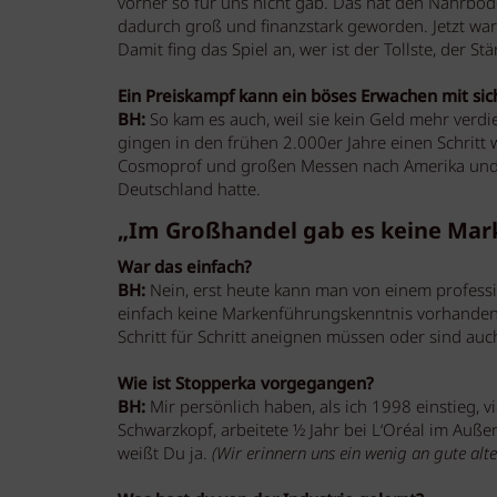
vorher so für uns nicht gab. Das hat den Nährbod
dadurch groß und finanzstark geworden. Jetzt wa
Damit fing das Spiel an, wer ist der Tollste, der Stä
Ein Preiskampf kann ein böses Erwachen mit sic
BH:
So kam es auch, weil sie kein Geld mehr verdi
gingen in den frühen 2.000er Jahre einen Schritt
Cosmoprof und großen Messen nach Amerika und fi
Deutschland hatte.
„Im Großhandel gab es keine Mar
War das einfach?
BH:
Nein, erst heute kann man von einem professio
einfach keine Markenführungskenntnis vorhanden w
Schritt für Schritt aneignen müssen oder sind auc
Wie ist Stopperka vorgegangen?
BH:
Mir persönlich haben, als ich 1998 einstieg, v
Schwarzkopf, arbeitete ½ Jahr bei L‘Oréal im Auße
weißt Du ja.
(Wir erinnern uns ein wenig an gute al