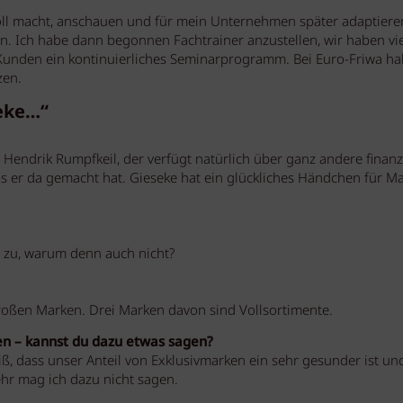
 toll macht, anschauen und für mein Unternehmen später adaptiere
en. Ich habe dann begonnen Fachtrainer anzustellen, wir haben vie
Kunden ein kontinuierliches Seminarprogramm. Bei Euro-Friwa h
zen.
seke…“
 Hendrik Rumpfkeil, der verfügt natürlich über ganz andere finanz
s er da gemacht hat. Gieseke hat ein glückliches Händchen für M
ll zu, warum denn auch nicht?
roßen Marken. Drei Marken davon sind Vollsortimente.
en – kannst du dazu etwas sagen?
eiß, dass unser Anteil von Exklusivmarken ein sehr gesunder ist un
hr mag ich dazu nicht sagen.