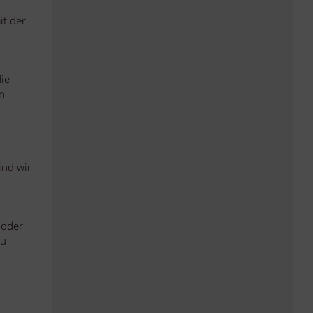
it der
ie
n
ind wir
 oder
zu