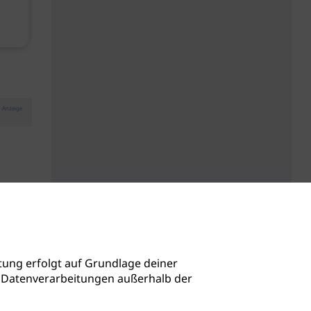
Kopfhautbalance dank
Baby Don't C
maritimen Wirkstoffen
Anzeige
ung erfolgt auf Grundlage deiner
auch Datenverarbeitungen außerhalb der