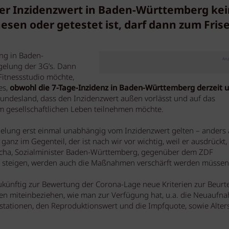
r Inzidenzwert in Baden-Württemberg ke
esen oder getestet ist, darf dann zum Frise
ng in Baden-
Anz
gelung der 3G’s. Dann
 Fitnessstudio möchte,
es,
obwohl die 7-Tage-Inzidenz in Baden-Württemberg derzeit u
Bundesland, dass den Inzidenzwert außen vorlässt und auf das
m gesellschaftlichen Leben teilnehmen möchte.
elung erst einmal unabhängig vom Inzidenzwert gelten – anders 
 ganz im Gegenteil, der ist nach wir vor wichtig, weil er ausdrückt,
Lucha, Sozialminister Baden-Württemberg, gegenüber dem ZDF
r steigen, werden auch die Maßnahmen verschärft werden müssen
ünftig zur Bewertung der Corona-Lage neue Kriterien zur Beurt
aten miteinbeziehen, wie man zur Verfügung hat, u.a. die Neuauf
stationen, den Reproduktionswert und die Impfquote, sowie Alter