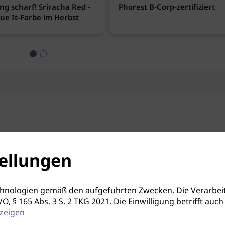
ng scharf! Sriracha Red -
Phorest B-Corp-zertifiziert
eue It-Farbe im Herbst
ellungen
hnologien gemäß den aufgeführten Zwecken. Die Verarbeit
S-GVO, § 165 Abs. 3 S. 2 TKG 2021. Die Einwilligung betrifft 
zeigen