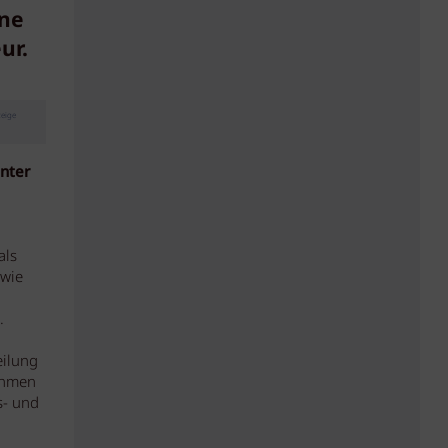
ine
ur.
eige
nter
als
 wie
.
eilung
nahmen
s- und