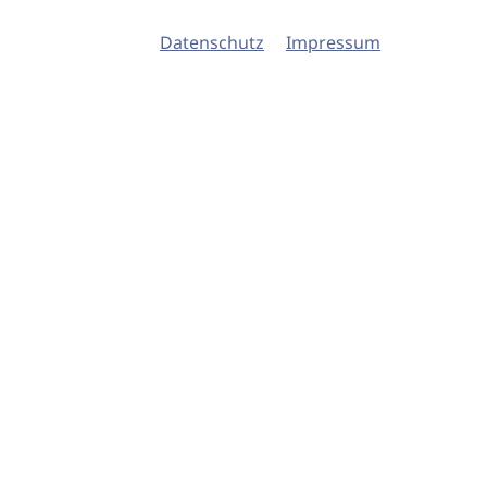
Datenschutz
Impressum
© 2026 imSalon Verlags GmbH
Newsletter
Kontakt
Team
Verlag
Mediadaten
AGB
Datenschu