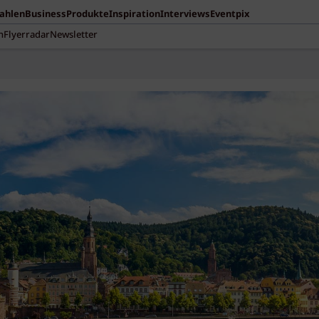
Zahlen
Business
Produkte
Inspiration
Interviews
Eventpix
n
Flyerradar
Newsletter