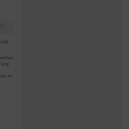
eige
rund
ewerbes
erung
auch an