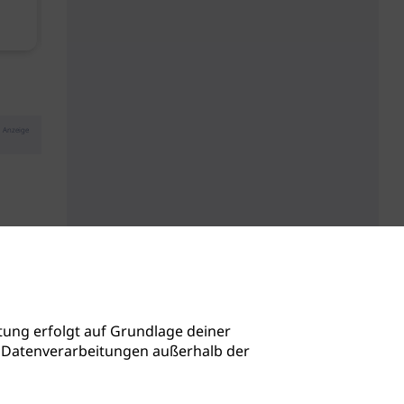
Kopfhautbalance dank
Baby Don't C
maritimen Wirkstoffen
Anzeige
ung erfolgt auf Grundlage deiner
auch Datenverarbeitungen außerhalb der