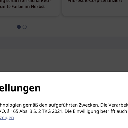
ng scharf! Sriracha Red -
Phorest B-Corp-zertifiziert
eue It-Farbe im Herbst
ellungen
hnologien gemäß den aufgeführten Zwecken. Die Verarbeit
S-GVO, § 165 Abs. 3 S. 2 TKG 2021. Die Einwilligung betrifft 
zeigen