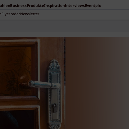
Zahlen
Business
Produkte
Inspiration
Interviews
Eventpix
n
Flyerradar
Newsletter