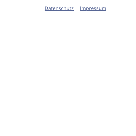
Datenschutz
Impressum
© 2026 imSalon Verlags GmbH
Newsletter
Kontakt
Team
Verlag
Mediadaten
AGB
Datenschu