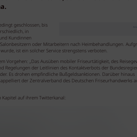
a.
edingt geschlossen, bis
Anz
schiedlich, in
n und Kundinnen
i Salonbesitzern oder Mitarbeitern nach Heimbehandlungen. Aufg
wurde, ist ein solcher Service strengstens verboten.
nem Vorgehen: „Das Ausüben mobiler Friseurtätigkeit, des Reiseg
nd Regelungen der Leitlinien des Kontaktverbots der Bundesregi
der. Es drohen empfindliche Bußgeldsanktionen. Darüber hinaus
ch appelliert der Zentralverband des Deutschen Friseurhandwerks 
 Kapitel auf ihrem Twitterkanal: