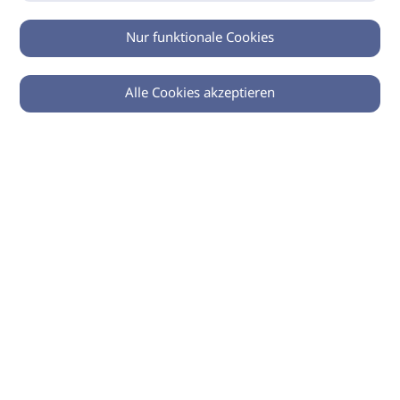
Nur funktionale Cookies
Alle Cookies akzeptieren
0
Zurück
Teilen
© 2026 imSalon Verlags GmbH
Newsletter