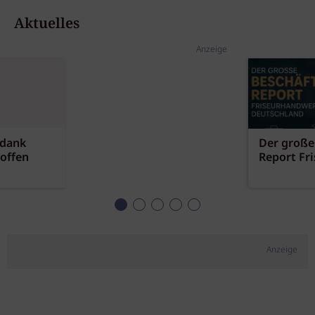
Aktuelles
Anzeige
 dank
Der große
offen
Report Fr
Anzeige