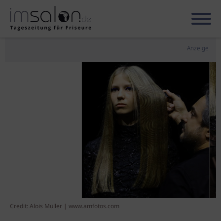
Anzeige
Credit: Alois Müller | www.amfotos.com