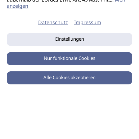
außerhalb der EU/des EWR, Art. 49 Abs. 1 lit.
...
Mehr
anzeigen
Datenschutz
Impressum
Einstellungen
Nur funktionale Cookies
Alle Cookies akzeptieren
0
Zurück
Teilen
© 2026 imSalon Verlags GmbH