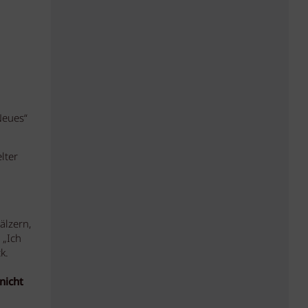
Neues“
lter
älzern,
 „Ich
k.
nicht