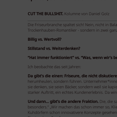
CUT THE BULLSHIT.
Kolumne von Daniel Golz
Die Friseurbranche spaltet sich! Nein, nicht in Ba
Trockenhauben-Romantiker - sondern in zwei ganz
Billig vs. Wertvoll?
Stillstand vs. Weiterdenken?
“Hat immer funktioniert” vs. “Was, wenn wir’s 
Ich beobachte das seit Jahren:
Da gibt’s die einen: Friseure, die nicht diskutier
herumheulen, sondern führen. Unternehmer*innen e
sie denken, sie seien Bäcker, sondern weil sie kap
starker Auftritt, ein echtes Kundenerlebnis. Da wird
Und dann… gibt’s die andere Fraktion.
Die, die s
besonders.“ „Wir machen das schon immer so, Klien
Kuhdörfern schon innovativere Konzepte gesehen