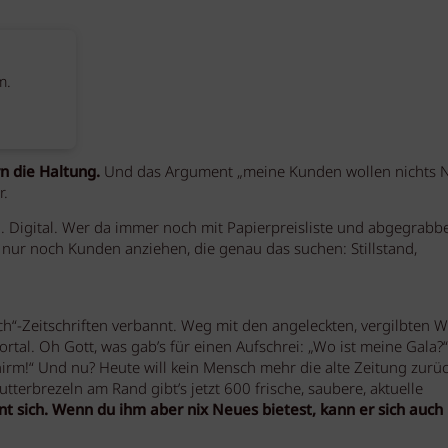
m.
n die Haltung.
Und das Argument „meine Kunden wollen nichts 
r.
h. Digital. Wer da immer noch mit Papierpreisliste und abgegrabbe
n nur noch Kunden anziehen, die genau das suchen: Stillstand,
ch“-Zeitschriften verbannt. Weg mit den angeleckten, vergilbten W
ortal. Oh Gott, was gab’s für einen Aufschrei: „Wo ist meine Gala?“
schirm!“ Und nu? Heute will kein Mensch mehr die alte Zeitung zurüc
Butterbrezeln am Rand gibt’s jetzt 600 frische, saubere, aktuelle
 sich. Wenn du ihm aber nix Neues bietest, kann er sich auch 