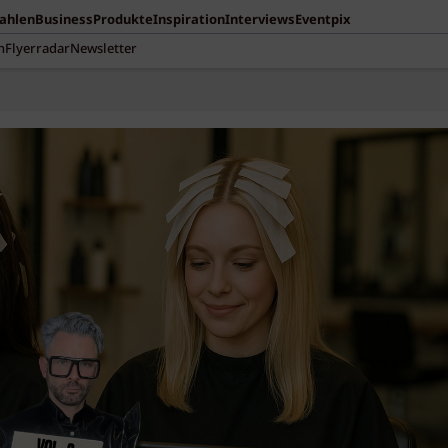
Zahlen
Business
Produkte
Inspiration
Interviews
Eventpix
n
Flyerradar
Newsletter