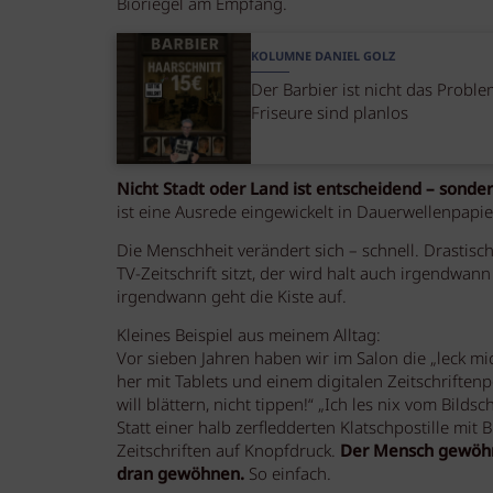
Bioriegel am Empfang.
KOLUMNE DANIEL GOLZ
Der Barbier ist nicht das Proble
Friseure sind planlos
Nicht Stadt oder Land ist entscheidend – sonder
ist eine Ausrede eingewickelt in Dauerwellenpapie
Die Menschheit verändert sich – schnell. Drastisc
TV-Zeitschrift sitzt, der wird halt auch irgendwan
irgendwann geht die Kiste auf.
Kleines Beispiel aus meinem Alltag:
Vor sieben Jahren haben wir im Salon die „leck mi
her mit Tablets und einem digitalen Zeitschriftenp
will blättern, nicht tippen!“ „Ich les nix vom Bild
Statt einer halb zerfledderten Klatschpostille mit 
Zeitschriften auf Knopfdruck.
Der Mensch gewöhnt
dran gewöhnen.
So einfach.