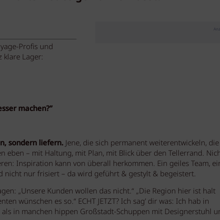
Anz
layage-Profis und
 klare Lager:
besser machen?”
en, sondern liefern.
Jene, die sich permanent weiterentwickeln, die
ben – mit Haltung, mit Plan, mit Blick über den Tellerrand. Nich
ieren: Inspiration kann von überall herkommen. Ein geiles Team, ei
 nicht nur frisiert – da wird geführt & gestylt & begeistert.
agen: „Unsere Kunden wollen das nicht.“ „Die Region hier ist halt
ten wünschen es so.“ ECHT JETZT? Ich sag’ dir was: Ich hab in
 als in manchen hippen Großstadt-Schuppen mit Designerstuhl u