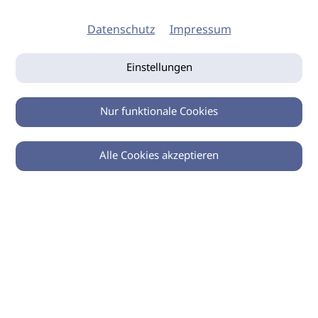
Datenschutz
Impressum
Einstellungen
Nur funktionale Cookies
Alle Cookies akzeptieren
0
Zurück
Teilen
© 2026 imSalon Verlags GmbH