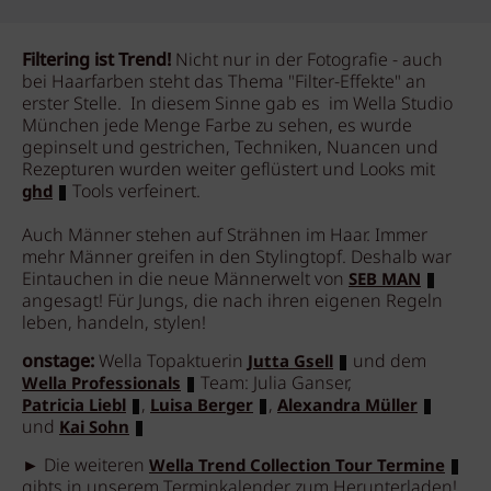
Filtering ist Trend!
Nicht nur in der Fotografie - auch
bei Haarfarben steht das Thema "Filter-Effekte" an
erster Stelle. In diesem Sinne gab es im Wella Studio
München jede Menge Farbe zu sehen, es wurde
gepinselt und gestrichen, Techniken, Nuancen und
Rezepturen wurden weiter geflüstert und Looks mit
Tools verfeinert.
ghd
Auch Männer stehen auf Strähnen im Haar. Immer
mehr Männer greifen in den Stylingtopf. Deshalb war
Eintauchen in die neue Männerwelt von
SEB MAN
angesagt! Für Jungs, die nach ihren eigenen Regeln
leben, handeln, stylen!
onstage:
Wella Topaktuerin
und dem
Jutta Gsell
Team: Julia Ganser,
Wella Professionals
,
,
Patricia Liebl
Luisa Berger
Alexandra Müller
und
Kai Sohn
► Die weiteren
Wella Trend Collection Tour Termine
gibts in unserem Terminkalender zum Herunterladen!