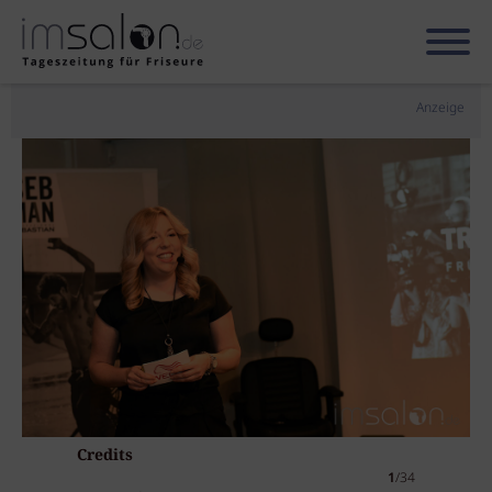
Anzeige
Credits
1
/34