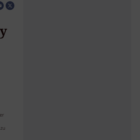
by
er
 zu