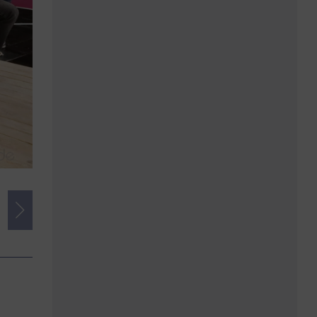
Credits
Foto:
Alois Müller | www.amfotos.com/
Herausgeber:
imSalon