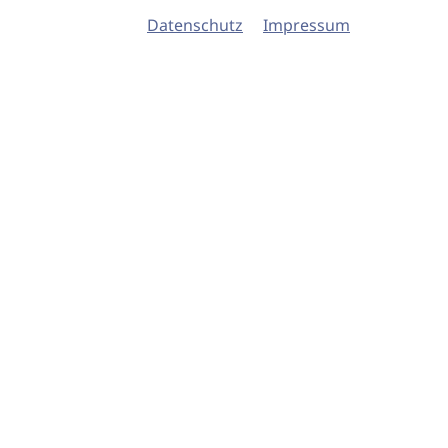
Datenschutz
Impressum
© 2026 imSalon Verlags GmbH
Newsletter
Kontakt
Team
Verlag
Mediadaten
AGB
Datenschu