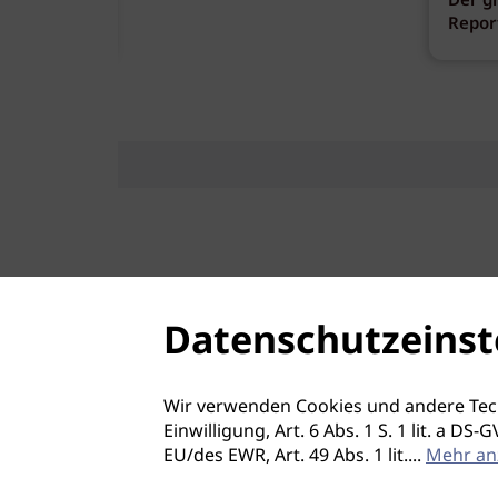
ank
Der g
fen
Repor
Datenschutzeinst
Wir verwenden Cookies und andere Tec
Einwilligung, Art. 6 Abs. 1 S. 1 lit. a D
EU/des EWR, Art. 49 Abs. 1 lit.
...
Mehr an