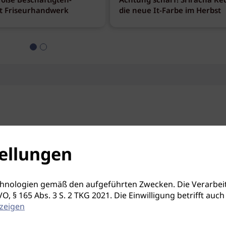
roße Beschäftigten-
Achtung scharf! Sriracha Red
t Friseurhandwerk
die neue It-Farbe im Herbst
ellungen
hnologien gemäß den aufgeführten Zwecken. Die Verarbeit
S-GVO, § 165 Abs. 3 S. 2 TKG 2021. Die Einwilligung betrifft 
zeigen