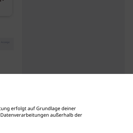
 -
Phorest B-Corp-zertifiziert
Kopfhautbal
maritimen Wi
Anzeige
ung erfolgt auf Grundlage deiner
auch Datenverarbeitungen außerhalb der