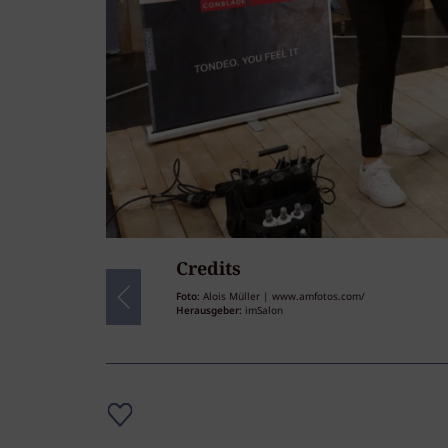
Credits
16
/16
Foto:
Alois Müller | www.amfotos.com/
Herausgeber:
imSalon