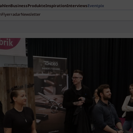
Zahlen
Business
Produkte
Inspiration
Interviews
Eventpix
n
Flyerradar
Newsletter