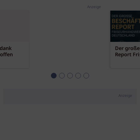
Anzeige
 dank
Der große
offen
Report Fr
Anzeige