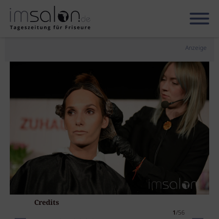
Anzeige
Credits
1
/56