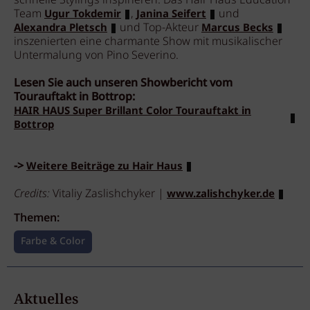
schnelle Stylings inspirieren. Das Hair Haus Education
Team
,
und
Ugur Tokdemir
Janina Seifert
und Top-Akteur
Alexandra Pletsch
Marcus Becks
inszenierten eine charmante Show mit musikalischer
Untermalung von Pino Severino.
Lesen Sie auch unseren Showbericht vom
Tourauftakt in Bottrop:
HAIR HAUS Super Brillant Color Tourauftakt in
Bottrop
->
Weitere Beiträge zu Hair Haus
Credits:
Vitaliy Zaslishchyker |
www.zalishchyker.de
Themen:
Farbe & Color
Aktuelles