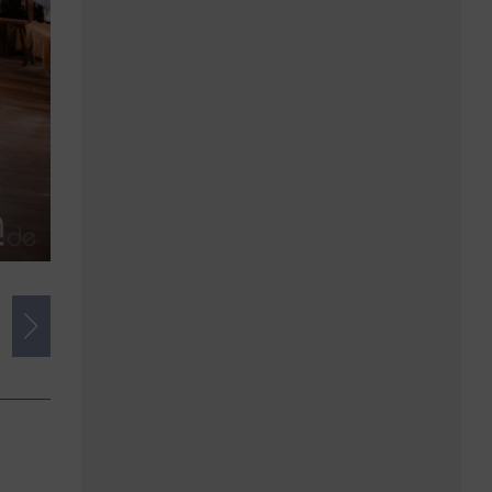
Credits
Foto:
Alex Gabel | alexandergabel.de
Herausgeber:
imSalon Verlags GmH