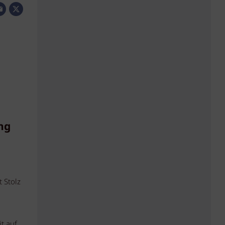
ng
 Stolz
t auf