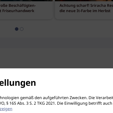
roße Beschäftigten-
Achtung scharf! Sriracha Red
t Friseurhandwerk
die neue It-Farbe im Herbst
ellungen
hnologien gemäß den aufgeführten Zwecken. Die Verarbeit
S-GVO, § 165 Abs. 3 S. 2 TKG 2021. Die Einwilligung betrifft 
zeigen