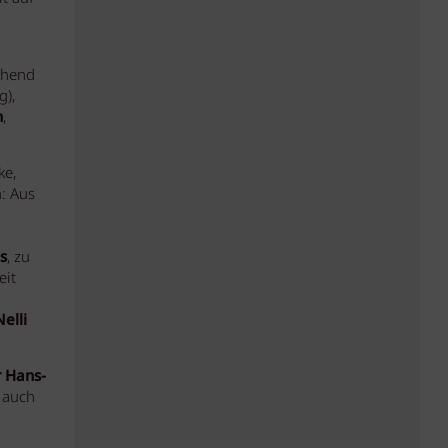
chend
g),
n
,
ke,
: Aus
s
, zu
eit
elli
r
Hans-
 auch