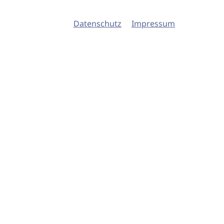
Datenschutz
Impressum
© 2026 imSalon Verlags GmbH
Newsletter
Kontakt
Team
Verlag
Mediadaten
AGB
Datenschu