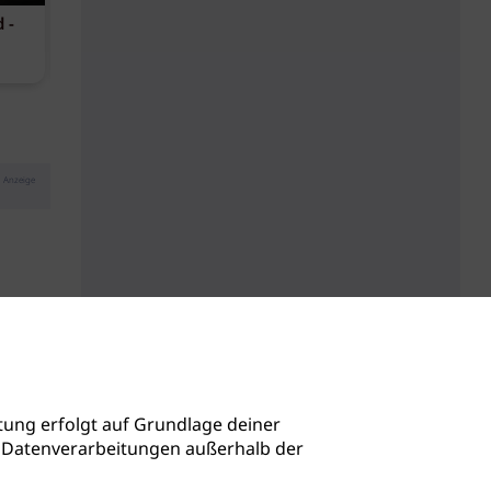
 -
Phorest B-Corp-zertifiziert
Kopfhautbal
maritimen Wi
Anzeige
ung erfolgt auf Grundlage deiner
auch Datenverarbeitungen außerhalb der