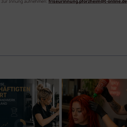
t zur Innung aufnehmen:
friseurinnung.pforzheim@t-online.de