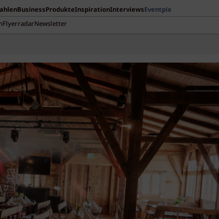
Zahlen
Business
Produkte
Inspiration
Interviews
Eventpix
n
Flyerradar
Newsletter