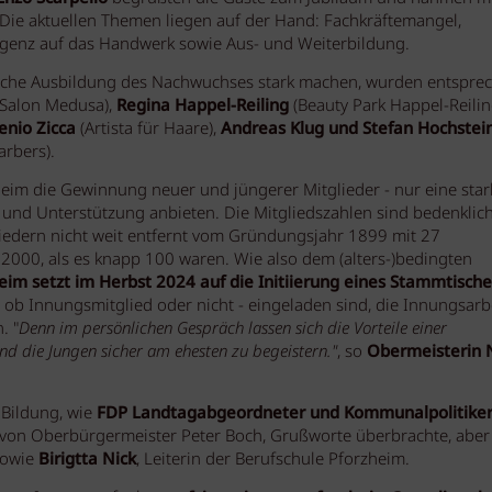
 Die aktuellen Themen liegen auf der Hand: Fachkräftemangel,
lligenz auf das Handwerk sowie Aus- und Weiterbildung.
lgreiche Ausbildung des Nachwuchses stark machen, wurden entspre
Salon Medusa),
Regina Happel-Reiling
(Beauty Park Happel-Reilin
enio Zicca
(Artista für Haare),
Andreas Klug und Stefan Hochstei
arbers).
heim die Gewinnung neuer und jüngerer Mitglieder - nur eine star
nd Unterstützung anbieten. Die Mitgliedszahlen sind bedenklich
liedern nicht weit entfernt vom Gründungsjahr 1899 mit 27
 2000, als es knapp 100 waren. Wie also dem (alters-)bedingten
eim setzt im Herbst 2024 auf die Initiierung eines Stammtische
 ob Innungsmitglied oder nicht - eingeladen sind, die Innungsarb
. "
Denn im persönlichen Gespräch lassen sich die Vorteile einer
ind die Jungen sicher am ehesten zu begeistern."
, so
Obermeisterin N
 Bildung, wie
FDP Landtagabgeordneter und Kommunalpolitike
ter von Oberbürgermeister Peter Boch, Grußworte überbrachte, aber
sowie
Birigtta Nick
, Leiterin der Berufschule Pforzheim.