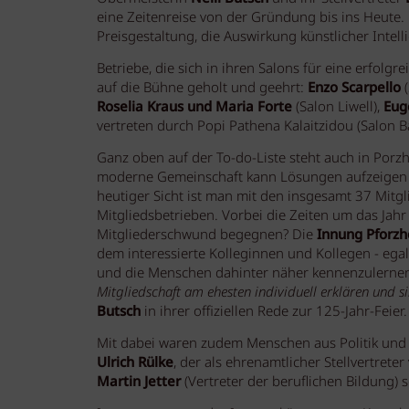
eine Zeitenreise von der Gründung bis ins Heute.
Preisgestaltung, die Auswirkung künstlicher Inte
Betriebe, die sich in ihren Salons für eine erfo
auf die Bühne geholt und geehrt:
Enzo Scarpello
(
Roselia Kraus und Maria Forte
(Salon Liwell),
Eug
vertreten durch Popi Pathena Kalaitzidou (Salon B
Ganz oben auf der To-do-Liste steht auch in Porz
moderne Gemeinschaft kann Lösungen aufzeigen u
heutiger Sicht ist man mit den insgesamt 37 Mitg
Mitgliedsbetrieben. Vorbei die Zeiten um das Jahr
Mitgliederschwund begegnen? Die
Innung Pforzh
dem interessierte Kolleginnen und Kollegen - egal
und die Menschen dahinter näher kennenzulernen
Mitgliedschaft am ehesten individuell erklären und s
Butsch
in ihrer offiziellen Rede zur 125-Jahr-Feier.
Mit dabei waren zudem Menschen aus Politik und
Ulrich Rülke
, der als ehrenamtlicher Stellvertre
Martin Jetter
(Vertreter der beruflichen Bildung) 