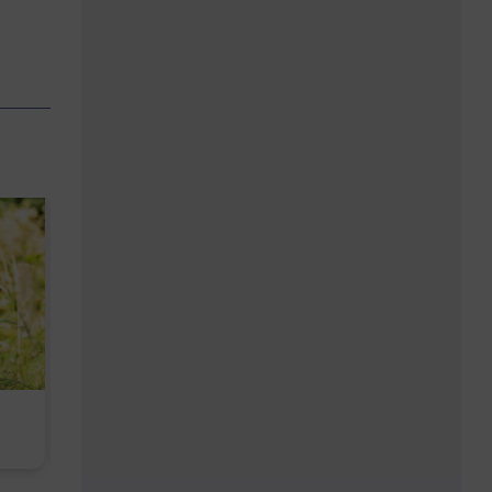
Kopfhautbalance dank
Baby Don't C
maritimen Wirkstoffen