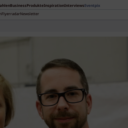
Zahlen
Business
Produkte
Inspiration
Interviews
Eventpix
n
Flyerradar
Newsletter