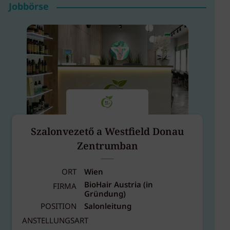
Jobbörse
Szalonvezető a Westfield Donau
Zentrumban
ORT
Wien
BioHair Austria (in
FIRMA
Gründung)
POSITION
Salonleitung
ANSTELLUNGSART
A