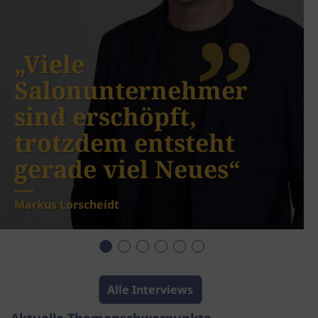
„Viele
Salonunternehmer
sind erschöpft,
trotzdem entsteht
gerade viel Neues“
Markus Lorscheidt
Alle Interviews