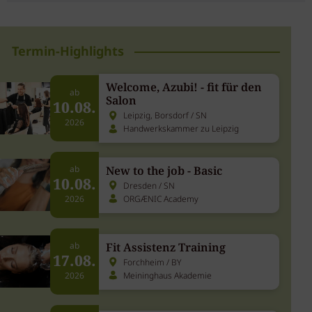
Termin-Highlights
Welcome, Azubi! - fit für den
ab
Salon
10.08.
Leipzig, Borsdorf / SN
2026
Handwerkskammer zu Leipzig
New to the job - Basic
ab
10.08.
Dresden / SN
ORGÆNIC Academy
2026
Fit Assistenz Training
ab
17.08.
Forchheim / BY
Meininghaus Akademie
2026