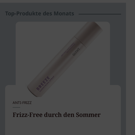
Top-Produkte des Monats
ANTI-FRIZZ
HA
Frizz-Free durch den Sommer
K
m