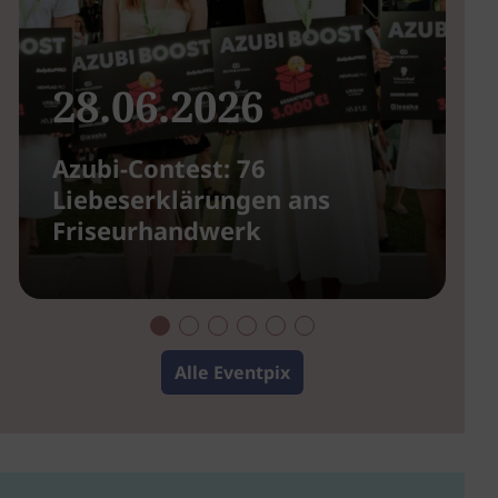
28.06.2026
Azubi-Contest: 76
G
Liebeserklärungen ans
u
Friseurhandwerk
Alle Eventpix