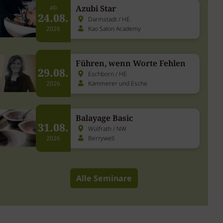
Azubi Star
ab
24.08.
Darmstadt / HE
Kao Salon Academy
2026
Führen, wenn Worte Fehlen
29.08.
Eschborn / HE
Kämmerer und Esche
2026
Balayage Basic
31.08.
Wülfrath / NW
Berrywell
2026
Alle Seminare