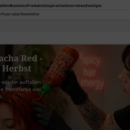
Zahlen
Business
Produkte
Inspiration
Interviews
Eventpix
n
Flyerradar
Newsletter
acha Red -
m Herbst
 wieder auffallen
ie Trendfarbe viel
n.