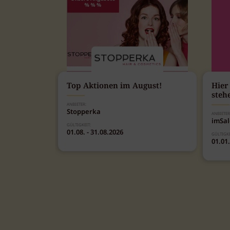
Top Aktionen im August!
Hier
steh
ANBIETER:
Stopperka
ANBIETER
imSa
GÜLTIGKEIT:
01.08. - 31.08.2026
GÜLTIGKE
01.01.