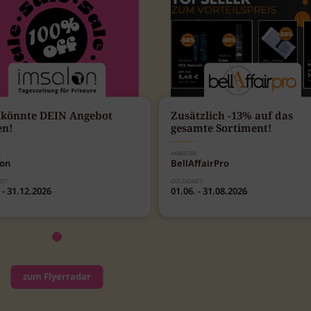
 könnte DEIN Angebot
Zusätzlich -13% auf das
en!
gesamte Sortiment!
:
ANBIETER:
lon
BellAffairPro
IT:
GÜLTIGKEIT:
 - 31.12.2026
01.06. - 31.08.2026
zum Flyerradar