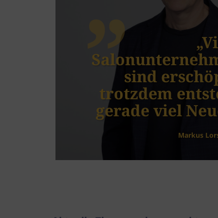
„V
Salonunterneh
 im
sind erschöp
k
trotzdem entst
gerade viel Neu
Markus Lor