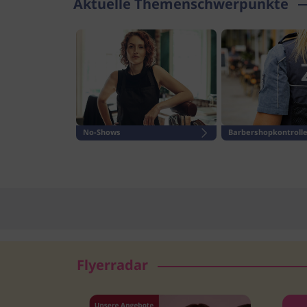
Aktuelle Themenschwerpunkte
Rente
No-Shows
Barbershopkontrolle
Flyerradar