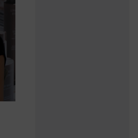
„Ein unzufriedener
Gast spricht sich
schneller rum“
Nelli Götze