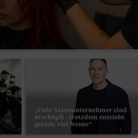
„Viele Salonunternehmer sind
erschöpft - trotzdem entsteht
gerade viel Neues“