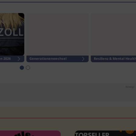
n 2026
Generationenwechsel
Resilienz & Mental Healt
Anzeige