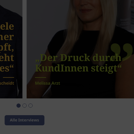
iele
mer
ft,
eht
„Der Druck durch
es“
KundInnen steigt“
scheidt
Melissa Arzt
Alle Interviews