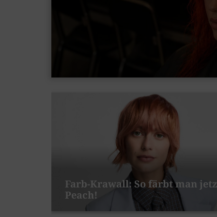
Farb-Krawall: So färbt man jetz
Peach!