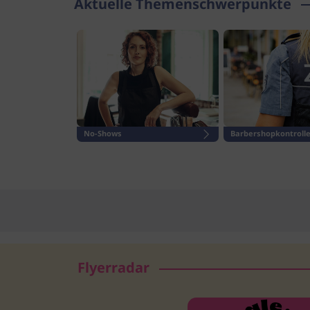
Aktuelle Themenschwerpunkte
Rente
No-Shows
Barbershopkontrolle
Flyerradar