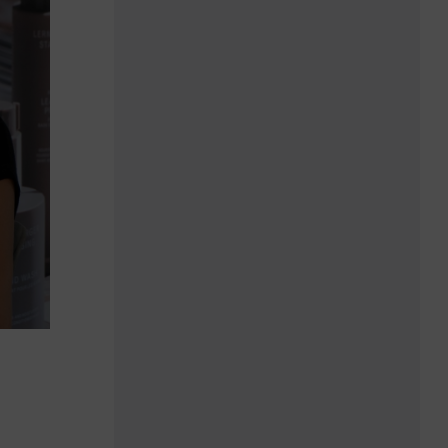
„Ein unzufriedener
Gast spricht sich
schneller rum“
Nelli Götze