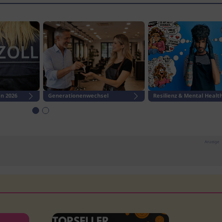
n 2026
Generationenwechsel
Resilienz & Mental Healt
Anzeige