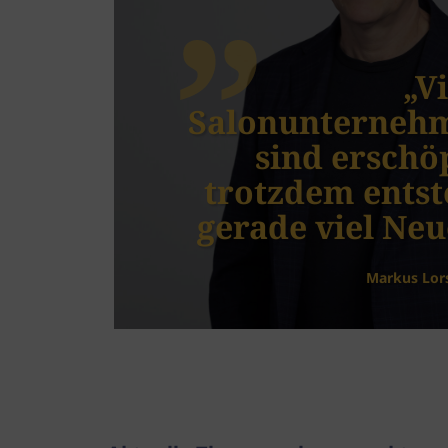
„V
Salonunterneh
 im
sind erschöp
k
trotzdem entst
gerade viel Neu
Markus Lor