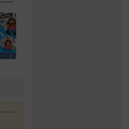
h
Männersachen
Altersarmut & Rente