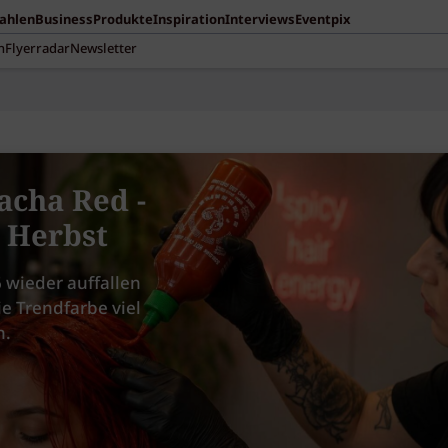
Zahlen
Business
Produkte
Inspiration
Interviews
Eventpix
n
Flyerradar
Newsletter
acha Red -
m Herbst
 wieder auffallen
ie Trendfarbe viel
n.