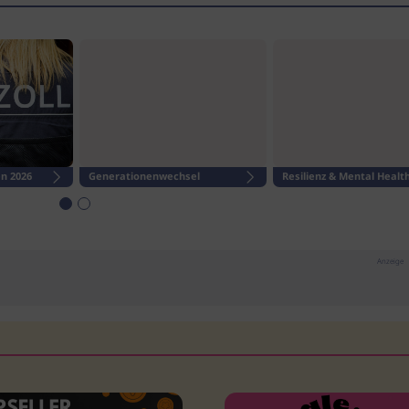
n 2026
Generationenwechsel
Resilienz & Mental Healt
Anzeige