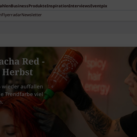
Zahlen
Business
Produkte
Inspiration
Interviews
Eventpix
n
Flyerradar
Newsletter
acha Red -
m Herbst
 wieder auffallen
ie Trendfarbe viel
n.