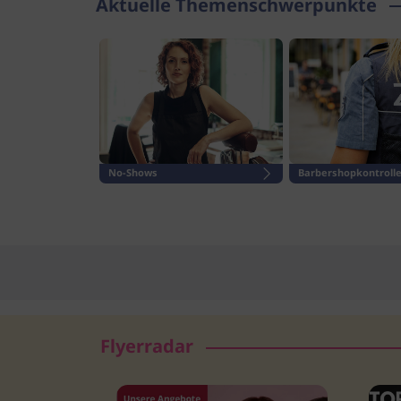
Aktuelle Themenschwerpunkte
Rente
No-Shows
Barbershopkontrolle
Flyerradar