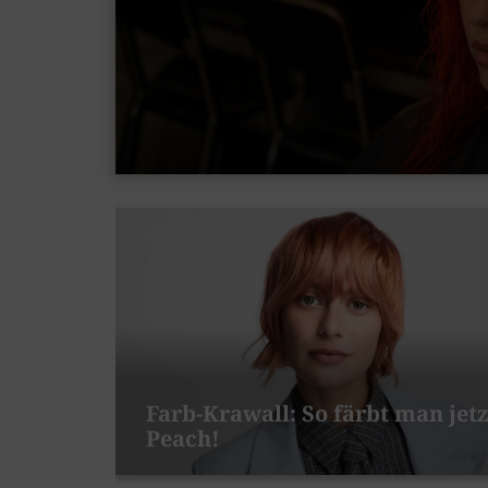
Farb-Krawall: So färbt man jetz
Peach!