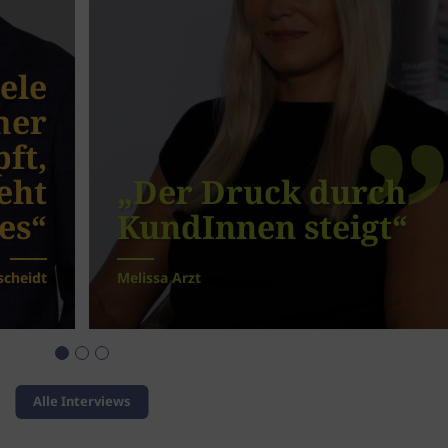
iele
mer
ft,
eht
„Der Druck durch
es“
KundInnen steigt“
scheidt
Melissa Arzt
Alle Interviews