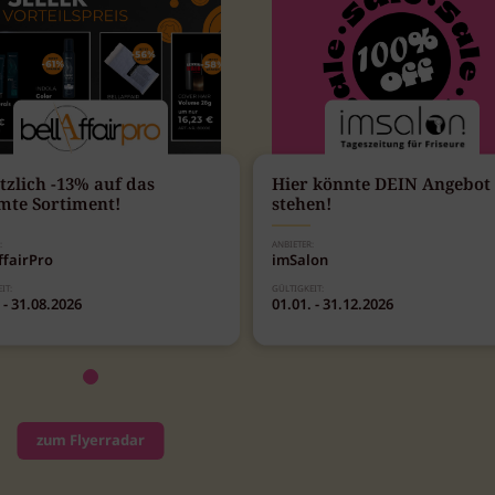
tzlich -13% auf das
Hier könnte DEIN Angebot
mte Sortiment!
stehen!
:
ANBIETER:
ffairPro
imSalon
IT:
GÜLTIGKEIT:
 - 31.08.2026
01.01. - 31.12.2026
zum Flyerradar