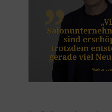
„V
Salonunterneh
 im
sind erschöp
k
trotzdem entst
gerade viel Neu
Markus Lor