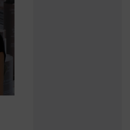
„Ein unzufriedener
Gast spricht sich
schneller rum“
Nelli Götze