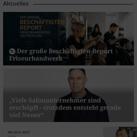
Aktuelles
Der große Beschäftigten-Report
Friseurhandwerk
„Viele Salonunternehmer sind
erschöpft - trotzdem entsteht gerade
viel Neues“
MELISSA ARZT