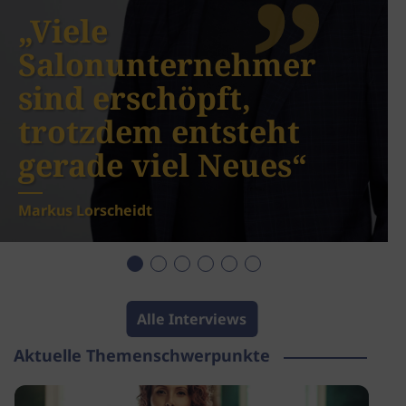
„Viele
Salonunternehmer
sind erschöpft,
trotzdem entsteht
gerade viel Neues“
Markus Lorscheidt
Alle Interviews
Aktuelle Themenschwerpunkte