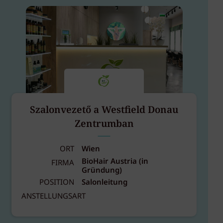
Szalonvezető a Westfield Donau
Zentrumban
ORT
Wien
BioHair Austria (in
FIRMA
Gründung)
POSITION
Salonleitung
ANSTELLUNGSART
A