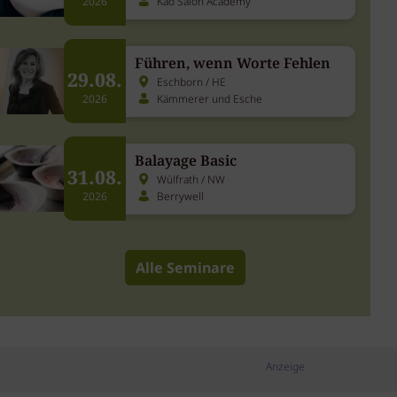
Kao Salon Academy
2026
Führen, wenn Worte Fehlen
29.08.
Eschborn / HE
Kämmerer und Esche
2026
Balayage Basic
31.08.
Wülfrath / NW
Berrywell
2026
Alle Seminare
Anzeige