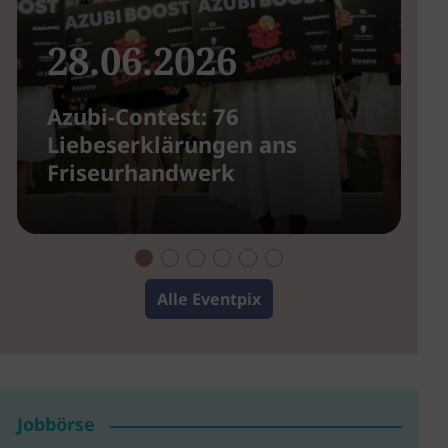
28.06.2026
Azubi-Contest: 76
G
Liebeserklärungen ans
u
Friseurhandwerk
Alle Eventpix
Jobbörse