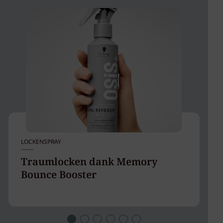
LOCKENSPRAY
SH
Traumlocken dank Memory
G
Bounce Booster
B