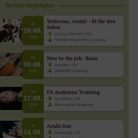
Termin-Highlights
Welcome, Azubi! - fit für den
ab
Salon
10.08.
Leipzig, Borsdorf / SN
2026
Handwerkskammer zu Leipzig
New to the job - Basic
ab
10.08.
Dresden / SN
ORGÆNIC Academy
2026
Fit Assistenz Training
ab
17.08.
Forchheim / BY
Meininghaus Akademie
2026
Azubi Star
ab
24.08.
Darmstadt / HE