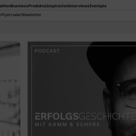
Zahlen
Business
Produkte
Inspiration
Interviews
Eventpix
n
Flyerradar
Newsletter