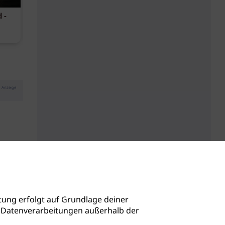
 -
Phorest B-Corp-zertifiziert
Kopfhautbal
maritimen Wi
Anzeige
ung erfolgt auf Grundlage deiner
auch Datenverarbeitungen außerhalb der