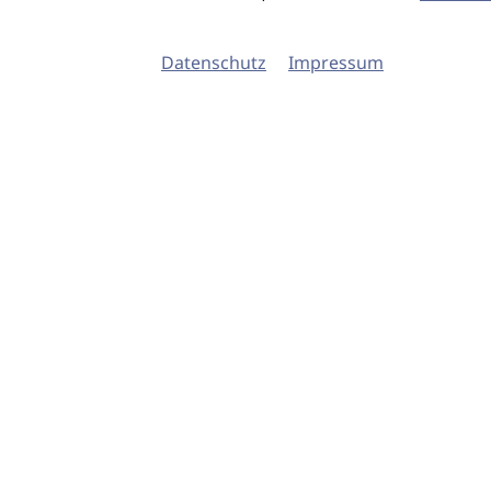
Datenschutz
Impressum
© 2026 imSalon Verlags GmbH
Newsletter
Kontakt
Team
Verlag
Mediadaten
AGB
Datenschu