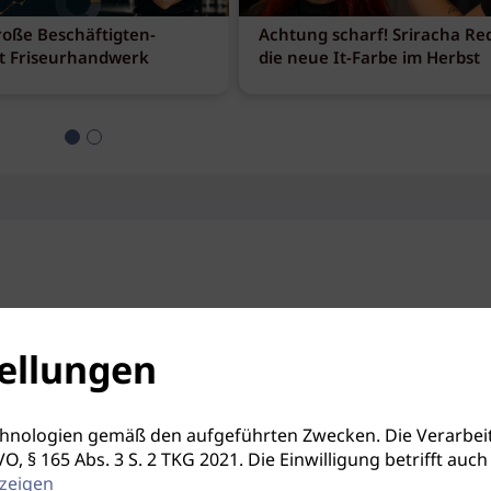
roße Beschäftigten-
Achtung scharf! Sriracha Red
t Friseurhandwerk
die neue It-Farbe im Herbst
ellungen
hnologien gemäß den aufgeführten Zwecken. Die Verarbeit
S-GVO, § 165 Abs. 3 S. 2 TKG 2021. Die Einwilligung betrifft 
zeigen