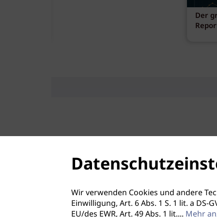
ank
Der g
fen
Repor
Datenschutzeinst
Wir verwenden Cookies und andere Tec
Einwilligung, Art. 6 Abs. 1 S. 1 lit. a D
EU/des EWR, Art. 49 Abs. 1 lit.
...
Mehr an