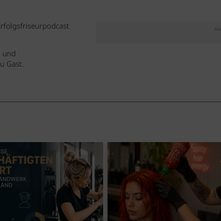
rfolgsfriseurpodcast
Anz
n und
u Gast.