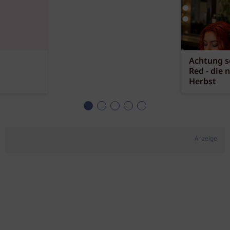
Achtung sc
Red - die 
Herbst
Anzeige