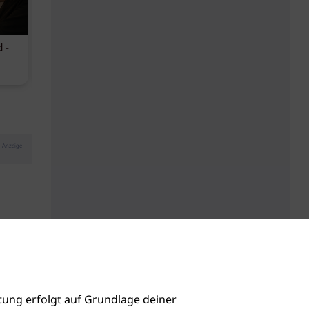
 -
Phorest B-Corp-zertifiziert
Kopfhautbal
maritimen Wi
Anzeige
ung erfolgt auf Grundlage deiner