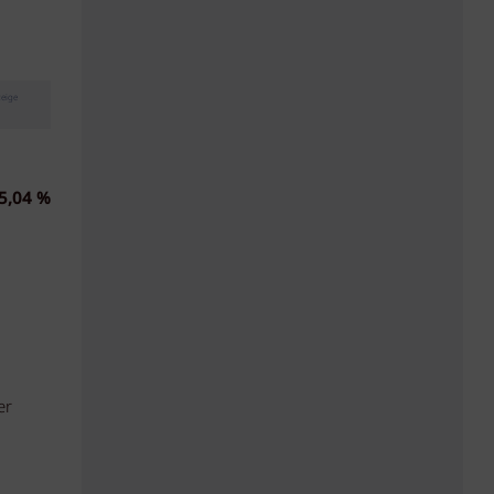
eige
5,04 %
er