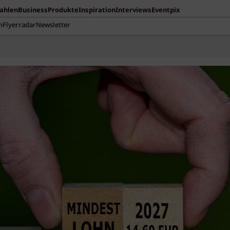
Zahlen
Business
Produkte
Inspiration
Interviews
Eventpix
n
Flyerradar
Newsletter