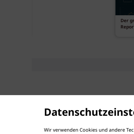
ank
Der g
fen
Repor
Datenschutzeinst
Wir verwenden Cookies und andere Tec