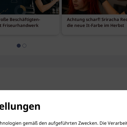
roße Beschäftigten-
Achtung scharf! Sriracha Red
t Friseurhandwerk
die neue It-Farbe im Herbst
ellungen
hnologien gemäß den aufgeführten Zwecken. Die Verarbeit