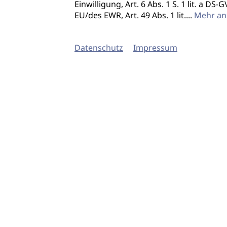
Einwilligung, Art. 6 Abs. 1 S. 1 lit. a D
EU/des EWR, Art. 49 Abs. 1 lit.
...
Mehr an
Datenschutz
Impressum
© 2026 imSalon Verlags GmbH
Newsletter
Kontakt
Team
Verlag
Mediadaten
AGB
Datenschu