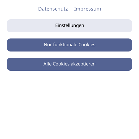
Datenschutz
Impressum
Einstellungen
Nur funktionale Cookies
Alle Cookies akzeptieren
0
Zurück
Teilen
© 2026 imSalon Verlags GmbH