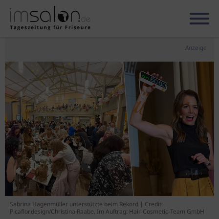
Anzeige
Sabrina Hagenmüller unterstützte beim Rekord | Credit:
Picaflor.design/Christina Raabe, Im Auftrag: Hair-Cosmetic-Team GmbH