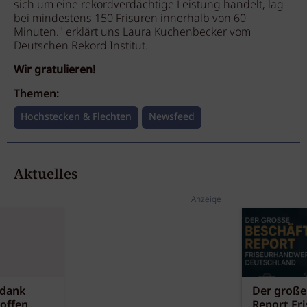
sich um eine rekordverdächtige Leistung handelt, lag
bei mindestens 150 Frisuren innerhalb von 60
Minuten." erklärt uns Laura Kuchenbecker vom
Deutschen Rekord Institut.
Wir gratulieren!
Themen:
Hochstecken & Flechten
Newsfeed
Aktuelles
Anzeige
 dank
Der große
offen
Report Fr